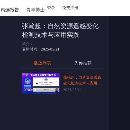
登录
免费注册
精选报告
青年博士
张翰超：自然资源遥感变化
张翰
检测技术与应用实践
变化
简介 >
践
更新时间：2025/05/21
更新时间：2
播放列表
为你推荐
张翰超：自然资源遥感
变化检测技术与应用实
践
2025/05/21
00:00:00
简介
 今年是纪念“五四运动”106周年。中国测绘学会
于5月4
梦远方”
组织了1
分享科研