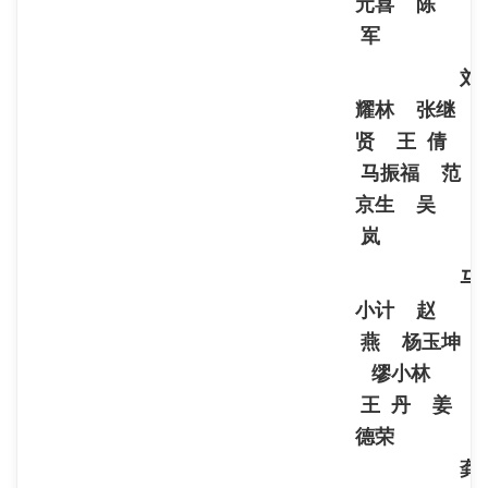
元喜
陈
军
刘
耀林 张继
贤 王 倩
马振福 范
京生 吴
岚
马
小计 赵
燕 杨玉坤
缪小林
王 丹 姜
德荣
龚