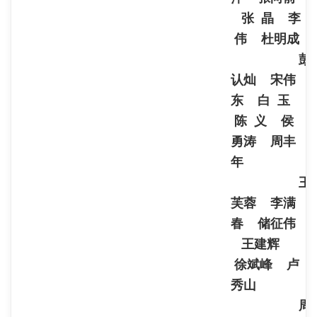
张 晶 李
伟 杜明成
彭
认灿 宋伟
东 白 玉
陈 义 侯
勇涛 周丰
年
王
芙蓉 李满
春 储征伟
王建辉
徐斌峰 卢
秀山
周