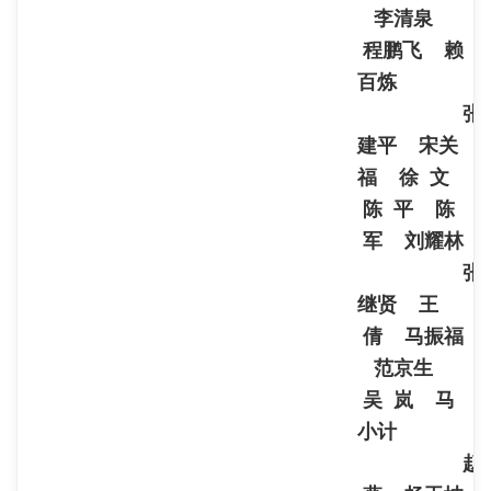
李清泉
程鹏飞 赖
百炼
张
建平 宋关
福 徐 文
陈 平 陈
军 刘耀林
张
继贤 王
倩 马振福
范京生
吴 岚 马
小计
赵