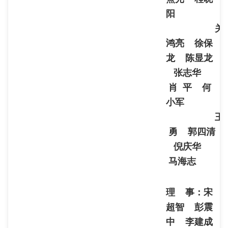
阳
关
鸿亮 徐保
龙 陈显龙
张志华
肖 平 何
小军
王
勇 郭四清
倪庆华
马海志
理 事：宋
超智 彭震
中 李建成