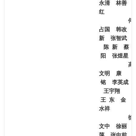
永清 林善
红
何
占国 韩改
新 张智武
陈 新 蔡
阳 张煜星
高
文明 康
铭 李英成
王宇翔
王 东 金
水祥
徐
文中 徐丽
萍 张向前