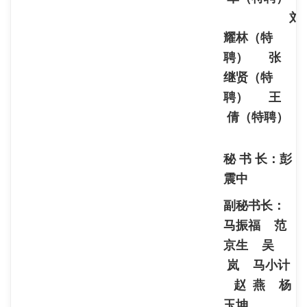
刘
耀林（特
聘） 张
继贤（特
聘） 王
倩（特聘）
秘 书 长：彭
震中
副秘书长：
马振福 范
京生 吴
岚 马小计
赵 燕 杨
玉坤