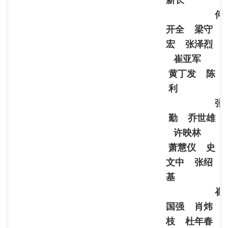
新长
何
开全 梁守
宏 张泽烈
崔亚军
黄丁发 陈
利
张
勤 乔世雄
许映林
萧慧仪 史
文中 张绍
基
崔
国强 肖炜
枝 杜年春