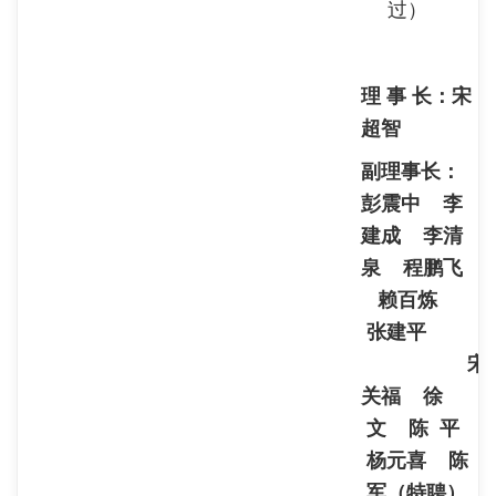
过）
理 事 长：宋
超智
副理事长：
彭震中 李
建成 李清
泉 程鹏飞
赖百炼
张建平
宋
关福 徐
文 陈 平
杨元喜 陈
军（特聘）