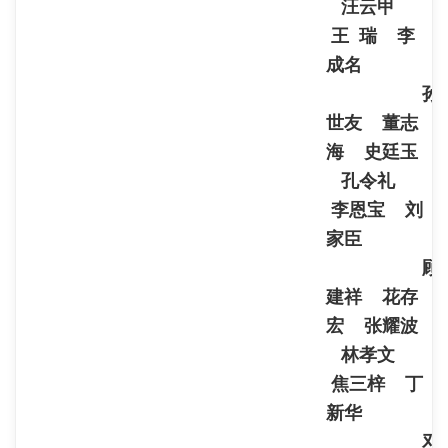
汪云甲
王 瑞 李
成名
孙
世友 董志
海 史廷玉
孔令礼
李恩宝 刘
家臣
顾
建祥 花存
宏 张耀波
林孝文
焦三梓 丁
新华
邓