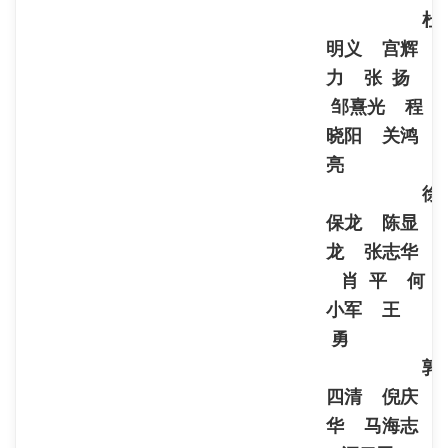
杜
明义 宫辉
力 张 扬
邹熹光 程
晓阳 关鸿
亮
徐
保龙 陈显
龙 张志华
肖 平 何
小军 王
勇
郭
四清 倪庆
华 马海志