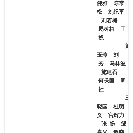
健雅 陈常
松 刘纪平
刘若梅
易树柏 王
权
刘
玉璋 刘
秀 马林波
施建石
何保国 周
社
王
晓国 杜明
义 宫辉力
张 扬 邹
熹光 程晓