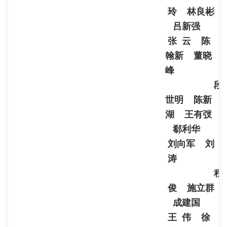
玲 林良彬
吕新强
张 云 陈
翰新 董晓
峰
段
世明 陈新
湖 王有弢
郗利华
刘向军 刘
涛
程
俊 施立群
成建国
王 伟 徐