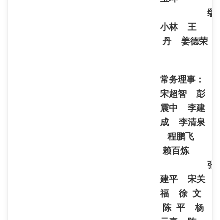
缪
小林 王
丹 姜德荣
常务理事：
宋超智 彭
震中 李建
成 李清泉
程鹏飞
赖百炼
张
建平 宋关
福 徐 文
陈 平
杨