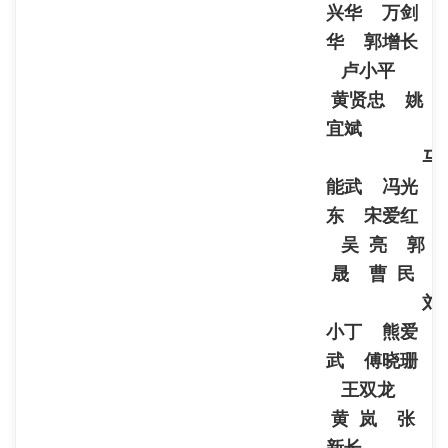
兴华 万剑
华 郭增长
卢小平
黄贤忠 姚
宜斌
马
能武 冯光
东 宋爱红
吴 亮 郭
晟 曹 民
刘
小丁 熊爱
武 傅晓珊
王双龙
黄 岚 张