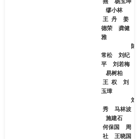
燕 杨玉坤
缪小林
王 丹 姜
德荣 龚健
雅
陈
常松 刘纪
平 刘若梅
易树柏
王 权 刘
玉璋
刘
秀 马林波
施建石
何保国 周
社 王晓国