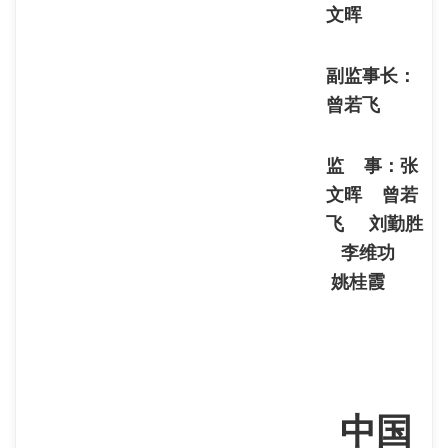
文晖
副监事长：
曾若飞
监 事：张
文晖 曾若
飞 刘勤胜
李维功
姚桂霞
中国