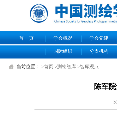
首 页
学会概况
学会党建
国际组织
分支机构
当前位置：
>首页
>测绘智库
>智库观点
陈军院
发