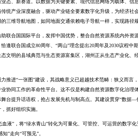
新业态、新赛道。以数据为关键要素、现代信息网络为载体、信
与传统产业深度融合，驱动产业链全要素数字化升级，为经济社
用的三维导航地图，如同地面交通依赖电子导航一样，实现路径
。借助联合国国际平台，发挥中国优势，整合自然资源系统内外资
恰逢联合国成立80周年、“两山”理念提出20周年及2030议程
生态文明的县域典范与生态资源富集区，湖州正从生态产业化、
部强力推进“一张图”建设，其战略意义已超越技术范畴：狭义而
专业协同工作的革命性平台。这不仅是构建自然资源数字化治理
舞台提升话语权，抢占发展先机与制高点。其建设贯穿“数据—
计，抓好组织实施。
“生态血液”，将“绿水青山”转化为可量化、可管控、可运营的数
知”走向“可预见”。