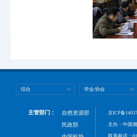
综合
学会/协会
主管部门：
自然资源部
京ICP备14037
民政部
主办：中国测
联系电话：010-
中国科协