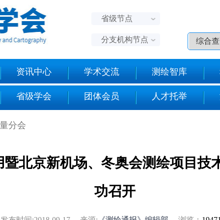
省级节点
分支机构节点
资讯中心
学术交流
测绘智库
省级学会
团体会员
人才托举
测量分会
用暨北京新机场、冬奥会测绘项目技
功召开
发布时间:2018-09-17 来源:
《测绘通报》编辑部
浏览：
194