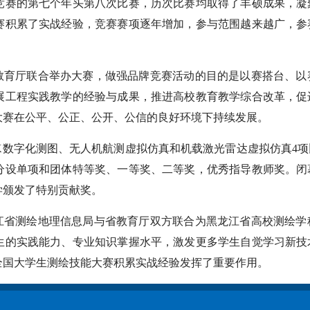
竞赛的第七个年头第八次比赛，历次比赛均取得了丰硕成果，凝
赛积累了实战经验，竞赛赛项逐年增加，参与范围越来越广，参
教育厅联合举办大赛，做强品牌竞赛活动的目的是以赛搭台、以
展工程实践教学的经验与成果，推进高校教育教学综合改革，促
大赛在公平、公正、公开、公信的良好环境下持续发展。
K数字化测图、无人机航测虚拟仿真和机载激光雷达虚拟仿真4
分设单项和团体特等奖、一等奖、二等奖，优秀指导教师奖。闭
学颁发了特别贡献奖。
江省测绘地理信息局与省教育厅双方联合为黑龙江省高校测绘学
生的实践能力、专业知识掌握水平，激发更多学生自觉学习新技
全国大学生测绘技能大赛积累实战经验发挥了重要作用。