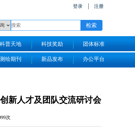
登录
注册
科普天地
科技奖励
团体标准
测绘期刊
新品发布
办公平台
技创新人才及团队交流研讨会
999次