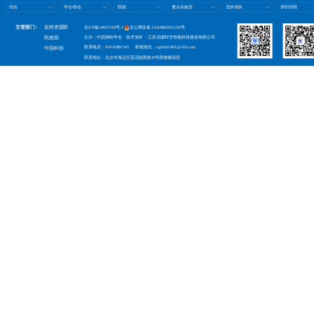
综合
学会/协会
院校
重点实验室
国外相关
求职招聘
主管部门：
自然资源部
京ICP备14037318号-1
京公网安备 11010802031220号
民政部
主办：中国测绘学会 技术支持 ：江苏润溪时空智能科技股份有限公司
联系电话：010-63881345 邮箱地址：zgchxh1401@163.com
中国科协
联系地址：北京市海淀区莲花池西路28号西裙楼四层