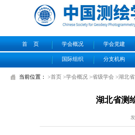
首 页
学会概况
学会党建
国际组织
分支机构
当前位置：
>首页
>学会概况
>省级学会
>湖北
湖北省测
发