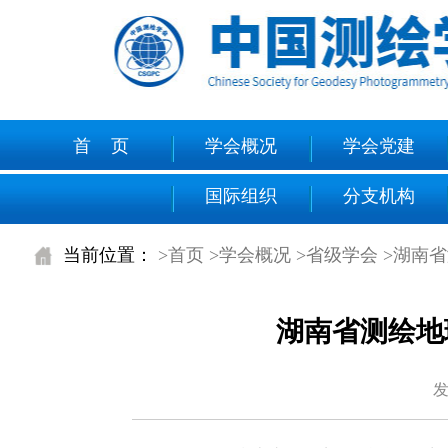
首 页
学会概况
学会党建
国际组织
分支机构
当前位置：
>首页
>学会概况
>省级学会
>湖南
湖南省测绘地
发