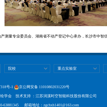
动产测量专业委员会、湖南省不动产登记中心承办，长沙市中智
院校
重点实验室
318号-1
京公网安备 11010802031220号
绘学会 技术支持 ：江苏润溪时空智能科技股份有限公司
63881345 邮箱地址：zgchxh1401@163.com