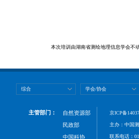
本次培训由湖南省测绘地理信息学会不
综合
学会/协会
主管部门：
自然资源部
京ICP备14037
民政部
主办：中国测
联系电话：010-
中国科协