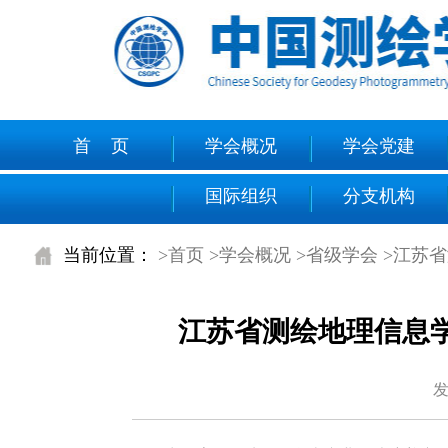
首 页
学会概况
学会党建
国际组织
分支机构
当前位置：
>首页
>学会概况
>省级学会
>江苏
江苏省测绘地理信息
发