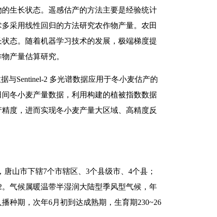
农作物的生长状态。遥感估产的方法主要是经验统计
术多采用线性回归的方法研究农作物产量。农田
长状态。随着机器学习技术的发展，极端梯度提
作物产量估算研究。
数据与Sentinel-2 多光谱数据应用于冬小麦估产的
山市田间冬小麦产量数据，利用构建的植被指数数据
产精度，进而实现冬小麦产量大区域、高精度反
0年10月，唐山市下辖7个市辖区、3个县级市、4个县；
万hm2。气候属暖温带半湿润大陆型季风型气候，年
播种期，次年6月初到达成熟期，生育期230~26