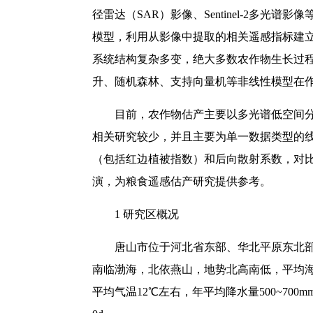
径雷达（SAR）影像、Sentinel-2
模型，利用从影像中提取的相关遥感指标建
系统结构复杂多变，绝大多数农作物生长过
升、随机森林、支持向量机等非线性模型在
目前，农作物估产主要以多光谱低空间分辨率影像（L
相关研究较少，并且主要为单一数据类型的线性回
（包括红边植被指数）和后向散射系数，对
演，为粮食遥感估产研究提供参考。
1
研究区概况
唐山市位于河北省东部、华北平原东北部，介于11
南临渤海，北依燕山，地势北高南低，平均海拔9
平均气温12℃左右，年平均降水量500~70