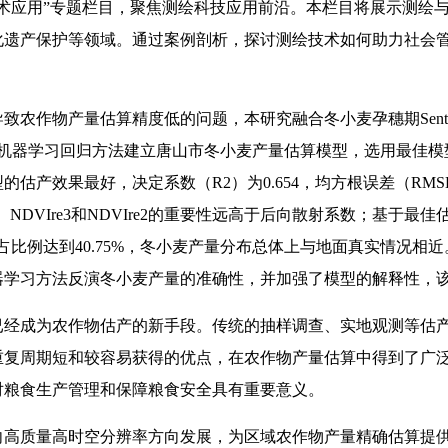
术应用”专题栏目，聚焦测绘科技应用前沿。本栏目将展示测绘与
化遗产保护等领域。通过案例剖析，探讨测绘技术如何助力社会
作物产量估算精度低的问题，本研究融合冬小麦孕穗期Sentinel-2
种机器学习回归方法建立唐山市冬小麦产量估算模型，选用最佳模
效果最好，决定系数（R2）为0.654，均方根误差（RMSE）为0
MI、NDVIre3和NDVIre2的重要性远高于后向散射系数；基
2，所占比例达到40.75%，冬小麦产量分布总体上与地面真实情况相近。
器学习方法反演冬小麦产量的准确性，并加强了模型的解释性，
已经成为农作物估产的新手段。传统的抽样调查、实地观测等估
重复周期短和较容易获得的优点，在农作物产量估算中得到了广
对粮食生产管理和保障粮食安全具有重要意义。
质量高时空分辨率方向发展，为区域农作物产量精确估算提供了数据