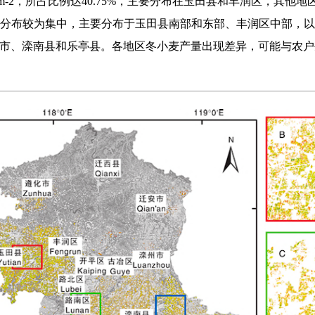
•hm-2，所占比例达40.75%，主要分布在玉田县和丰润区，其他地区零散
hm-2的区域分布较为集中，主要分布于玉田县南部和东部、丰润区中
分布在滦州市、滦南县和乐亭县。各地区冬小麦产量出现差异，可能与