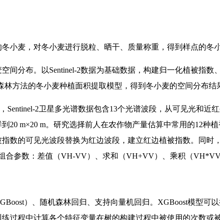
2的冬小麦，对冬小麦进行脱粒、晒干、质量称重，得到样点的冬
间分布。以Sentinel-2数据为基础数据，构建归一化植被
森林方法的冬小麦种植面积提取模型，得到冬小麦的空间分布结果
径雷达，Sentinel-2卫星多光谱数据包含13个光谱波段，从可
 m×20 m。研究选择前人在农作物产量估算中常用的12种植被指
数的可见光波段替换为红边波段，建立红边植被指数。同时，提取Se
参数：差值（VH-VV）、求和（VH+VV）、乘积（VH*VV
Boost）、随机森林回归、支持向量机回归。XGBoost模型
练过程中计算各个特征变量在树的构建过程中被使用的次数或被用