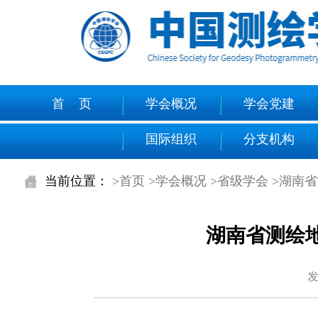
首 页
学会概况
学会党建
国际组织
分支机构
当前位置：
>首页
>学会概况
>省级学会
>湖南
湖南省测绘
发