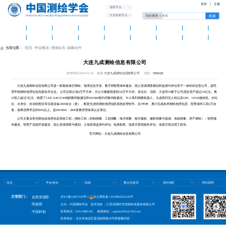
登录
注册
省级节点
分支机构节点
首 页
学会概况
学会党建
资讯中心
学术交流
测绘智库
科普天地
科技奖励
团体标
国际组织
分支机构
省级学会
团体会员
人才托举
测绘期刊
新品发布
办公平
当前位置：
>首页
>学会概况
>团体会员
>战略合作
大连九成测绘信息有限公司
发布时间:2020-02-18 来源:
大连九成测绘信息有限公司
浏览：
50843次
大连九成测绘信息有限公司是一家集陆海空测绘、地理信息开发、数字和智慧城市建设、国土资源调查规划和监测与评估等于一体的综合型公司，是民
营甲级测绘地理信息高新技术企业。 公司总部占地4万平方米，办公大楼建筑面积3.8万平方米。设北京、沈阳、大连等19家子公司,固定资产超过10亿元。累
计投入超过3亿元，购置了LEICA RCD30倾斜数码航摄仪和ADS80推扫式数码航摄仪、TCA系列测量机器人、九成系列无人机以及GPS、GNSS接收机、全站
仪、水准仪、自动绘图仪等仪器设备2000余台（套），配套先进的测绘地理信息系统处理软件。近5年来，累计完成各类测绘地理信息，智慧城市工程2万余
项，成果优秀率达到99%以上。是ISO9001：2008质量管理体系认证单位。
公司主要业务范围包括地理信息系统工程；测绘工程（控制测量、工程测量、海洋测量、航空摄影、摄影测量与遥感、地籍测量、房产测绘）；智慧城
市建设、智慧产业园开发建设、国土资源调查与规划、土地资源监测与评估、地质勘查、地质灾害危险性评估、地质灾害治理工程等。
官方网站：大连九成测绘信息有限公司
综合
学会/协会
院校
重点实验室
国外相关
求职招聘
主管部门：
自然资源部
京ICP备14037318号-1
京公网安备 11010802031220号
民政部
主办：中国测绘学会 技术支持 ：江苏润溪时空智能科技股份有限公司
联系电话：010-63881345 邮箱地址：zgchxh1401@163.com
中国科协
联系地址：北京市海淀区莲花池西路28号西裙楼四层