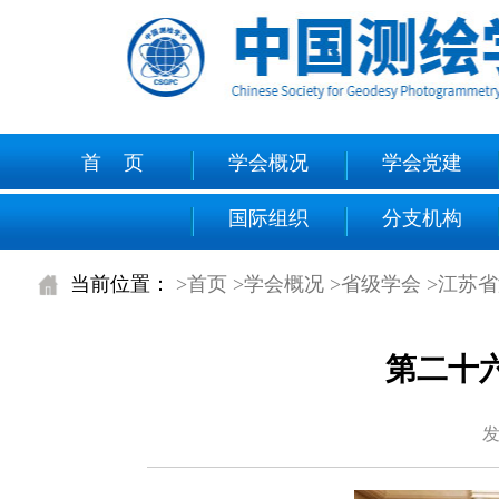
首 页
学会概况
学会党建
国际组织
分支机构
当前位置：
>首页
>学会概况
>省级学会
>江苏
第二十
发