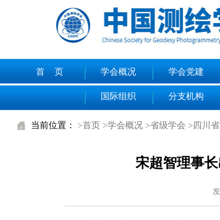
首 页
学会概况
学会党建
国际组织
分支机构
当前位置：
>首页
>学会概况
>省级学会
>四川
宋超智理事长
发