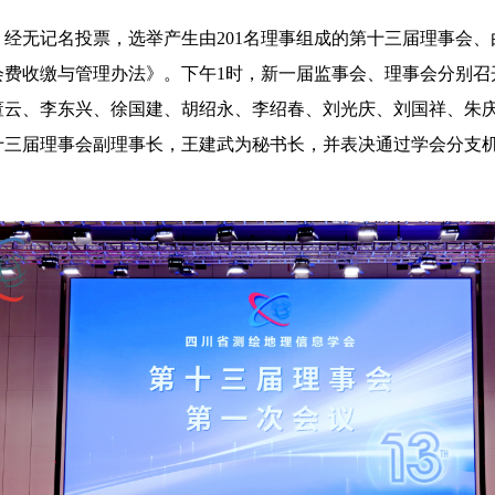
经无记名投票，选举产生由201名理事组成的第十三届理事会、
会费收缴与管理办法》。下午1时，新一届监事会、理事会分别召
董云、李东兴、徐国建、胡绍永、李绍春、刘光庆、刘国祥、朱
十三届理事会副理事长，王建武为秘书长，并表决通过学会分支