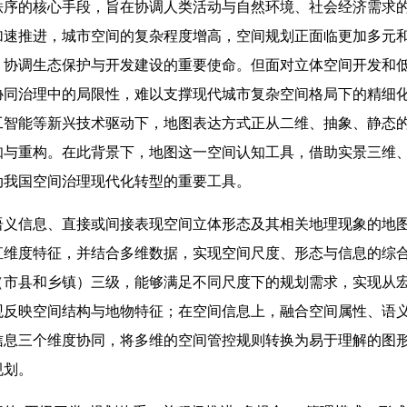
秩序的核心手段，旨在协调人类活动与自然环境、社会经济需求
加速推进，城市空间的复杂程度增高，空间规划正面临更加多元
、协调生态保护与开发建设的重要使命。但面对立体空间开发和
协同治理中的局限性，难以支撑现代城市复杂空间格局下的精细
工智能等新兴技术驱动下，地图表达方式正从二维、抽象、静态
知与重构。在此背景下，地图这一空间认知工具，借助实景三维
动我国空间治理现代化转型的重要工具。
语义信息、直接或间接表现空间立体形态及其相关地理现象的地
直维度特征，并结合多维数据，实现空间尺度、形态与信息的综
（市县和乡镇）三级，能够满足不同尺度下的规划需求，实现从
观反映空间结构与地物特征；在空间信息上，融合空间属性、语
信息三个维度协同，将多维的空间管控规则转换为易于理解的图
规划。