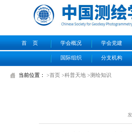
首 页
学会概况
学会党建
国际组织
分支机构
当前位置：
>首页
>科普天地
>测绘知识
发