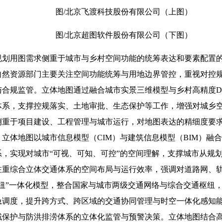
图/北京飞渡科技股份有限公司（上图）
图/北京超图软件股份有限公司（下图）
规划用图需求侧重于城市与乡村空间功能的统筹表达和要素配置
自然资源部门主要关注空间功能统筹与用地边界管控，重视对控
与合规监管。立体地图通过融合城市实景三维模型与乡村高精度D
体系，支撑控规落实、土地审批、生态保护等工作，增强对城乡
侧重于项目建设、工程管理与城市运行，对地图表达的精细度要
立体地图以城市信息模型（CIM）与建筑信息模型（BIM）融
，实现对城市“可视、可知、可控”的空间理解，支撑城市从规
注重综合立体交通体系的空间布局与运行效率，强调对道路网、
纽”一体化模型，整合国家与城市两级交通网络与综合交通枢纽
急调度，提升跨方式、跨区域的交通协同管理与时空一体化感知
域保护与防洪排涝体系的立体化监管与预警决策。立体地图结合高