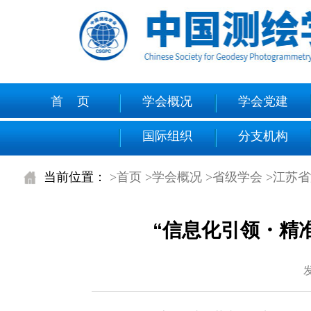
首 页
学会概况
学会党建
国际组织
分支机构
当前位置：
>首页
>学会概况
>省级学会
>江苏
“信息化引领・精
发