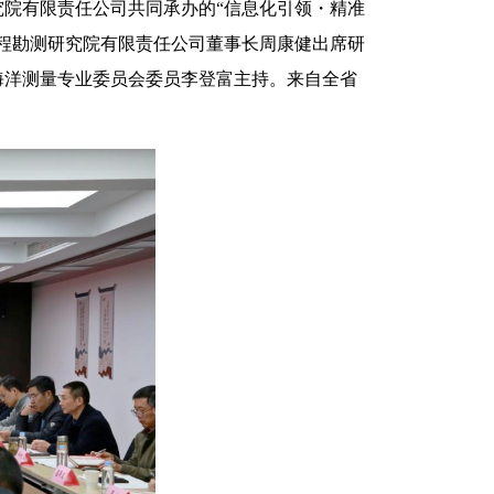
究院有限责任公司共同承办的“信息化引领・精准
程勘测研究院有限责任公司董事长周康健出席研
海洋测量专业委员会委员李登富主持。来自全省