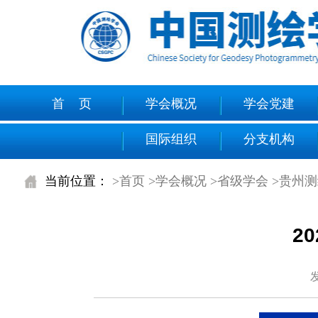
首 页
学会概况
学会党建
国际组织
分支机构
当前位置：
>首页
>学会概况
>省级学会
>贵州
2
发