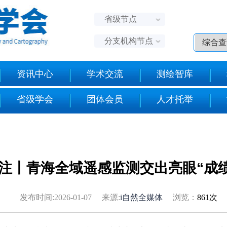
省级节点
分支机构节点
资讯中心
学术交流
测绘智库
省级学会
团体会员
人才托举
注丨青海全域遥感监测交出亮眼“成绩
发布时间:2026-01-07 来源:
i自然全媒体
浏览：
861次