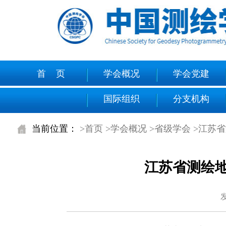
首 页
学会概况
学会党建
国际组织
分支机构
当前位置：
>首页
>学会概况
>省级学会
>江苏
江苏省测绘地
发