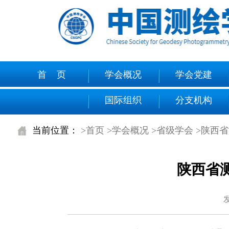
首 页
学会概况
学会党建
国际组织
分支机构
当前位置：
>首页
>学会概况
>省级学会
>陕西
陕西省
发