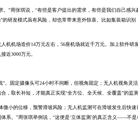
求。”周张琪说，“有些是客户提出的需求，有些是我们自己感
动”的研发模式虽有风险，却也常带来意外惊喜。比如集装箱识
人机机场造价14万元左右，56座机场就近千万元。加上软件研发
接近3000万元。
角戏”。固定摄像头可24小时不间断，但视角固定；无人机视角
合，取长补短，才能真正实现“全方位、全天候、全覆盖”的监
山体微小的位移，预警滑坡风险；无人机监测可在滑坡发生后快速
系。”周张琪举例说，“这便是‘立体监测’的真正含义——不是单