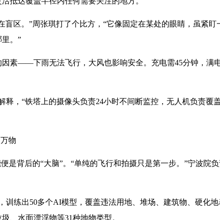
灵活抵达覆盖半径内任何需要关注的地方。
存在盲区。”周张琪打了个比方，“它像固定在某处的眼睛，虽紧
里。”
因素——下雨无法飞行，大风也影响安全。充电需45分钟，满
张琪解释，“铁塔上的摄像头负责24小时不间断监控，无人机负责
别万物
便是背后的“大脑”。“单纯的飞行和拍摄只是第一步。”宁波院负
，训练出50多个AI模型，覆盖违法用地、堆场、建筑物、硬化
圾、水面漂浮物等31种地物类型。