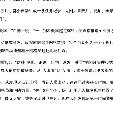
任务后，都会自动生成一条任务记录，返回大量照片、视频、全景
件”。
概率。”白博士说，“一旦判断概率超过90%，便直接推送至业务
化”形式派发。该院依据北斗网格数据，将全市划分为一个个长12
统即自动通知相应网格员赶赴现场处置。
到同步。”这种“发现—识别—研判—派发—处置”的闭环管理模
成大祸前便被解决。从“人眼看”到“AI看”，这不仅是监测效率
。从发现火点到上报、再到人员出动，往往已过去很长时间。如
格员和消防力量。“去年8月至今，我们利用无人机发现并处置了
前可能无人管，或等发现时已蔓延。现在我们发现后第一时间通