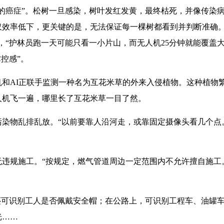
的癌症”。松树一旦感染，树叶发红发黄，最终枯死，并像传染
效率低下，更关键的是，无法保证每一棵树都看到并判断准确。
，“护林员跑一天可能只看一小片山，而无人机25分钟就能覆盖大
控感”。
和AI正联手监测一种名为互花米草的外来入侵植物。这种植物
人机飞一遍，哪里长了互花米草一目了然。
污染物乱排乱放。“以前要靠人沿河走，或靠固定摄像头看几个点
违规施工。“按规定，燃气管道周边一定范围内不允许擅自施工
还可识别工人是否佩戴安全帽；在公路上，可识别工程车、油罐
光……