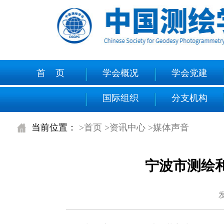
首 页
学会概况
学会党建
国际组织
分支机构
当前位置：
>首页
>资讯中心
>媒体声音
宁波市测绘
发