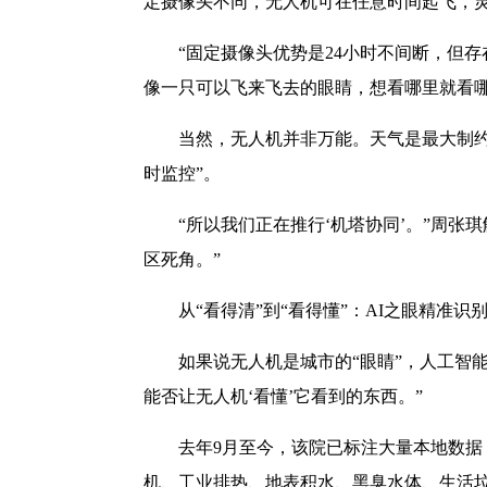
定摄像头不同，无人机可在任意时间起飞，
“固定摄像头优势是24小时不间断，但
像一只可以飞来飞去的眼睛，想看哪里就看哪
当然，无人机并非万能。天气是最大制约
时监控”。
“所以我们正在推行‘机塔协同’。”周
区死角。”
从“看得清”到“看得懂”：AI之眼精准识
如果说无人机是城市的“眼睛”，人工智能
能否让无人机‘看懂’它看到的东西。”
去年9月至今，该院已标注大量本地数据
机、工业排热、地表积水、黑臭水体、生活垃