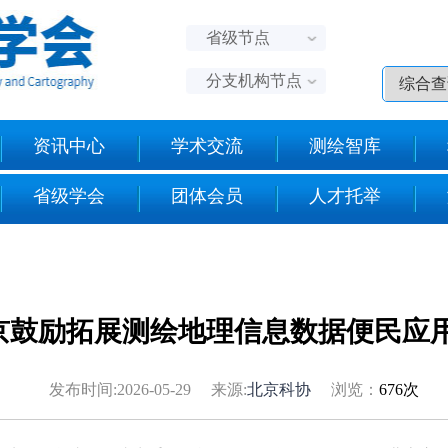
省级节点
分支机构节点
资讯中心
学术交流
测绘智库
省级学会
团体会员
人才托举
京鼓励拓展测绘地理信息数据便民应
发布时间:2026-05-29 来源:
北京科协
浏览：
676次