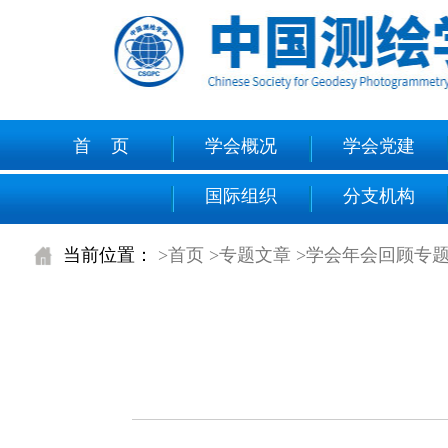
首 页
学会概况
学会党建
国际组织
分支机构
当前位置：
>首页
>专题文章
>学会年会回顾专