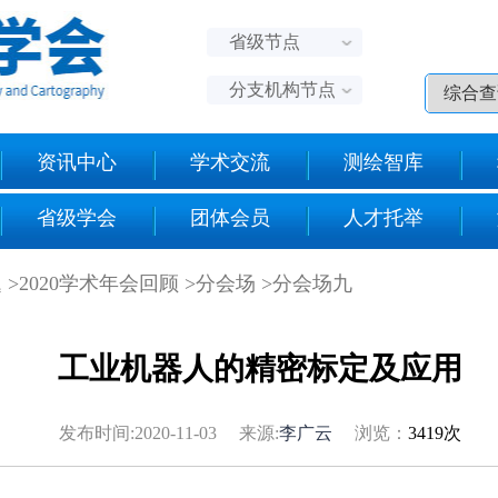
省级节点
分支机构节点
资讯中心
学术交流
测绘智库
省级学会
团体会员
人才托举
题
>2020学术年会回顾
>分会场
>分会场九
工业机器人的精密标定及应用
发布时间:2020-11-03 来源:
李广云
浏览：
3419次