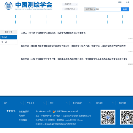
登录
注册
省级节点
分支机构节点
首 页
学会概况
学会党建
资讯中心
学术交流
测绘智库
科普天地
科技奖励
团体标
国际组织
分支机构
省级学会
团体会员
人才托举
测绘期刊
新品发布
办公平
相关分类
主持人：马小计 中国测绘学会副秘书长、北京中色测绘院有限公司董事长
第二讲
2020-
第一讲
报告专家：储征伟 南京市测绘勘察研究院股份有限公司（测绘股份）法人代表、党委书记、总经理；南京大学产业教授
2020-
报告专家：王权 中国测绘学会常务理事、部国土卫星遥感应用中心主任、中国测绘学会卫星遥感应用工作委员会主任委员
2020-
综合
学会/协会
院校
重点实验室
国外相关
求职招聘
主管部门：
自然资源部
京ICP备14037318号-1
京公网安备 11010802031220号
民政部
主办：中国测绘学会 技术支持 ：江苏润溪时空智能科技股份有限公司
联系电话：010-63881345 邮箱地址：zgchxh1401@163.com
中国科协
联系地址：北京市海淀区莲花池西路28号西裙楼四层