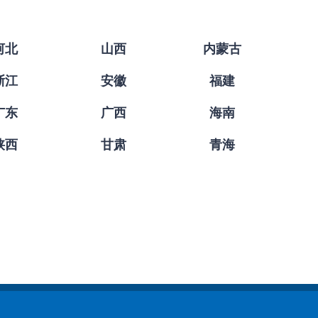
河北
山西
内蒙古
浙江
安徽
福建
广东
广西
海南
陕西
甘肃
青海