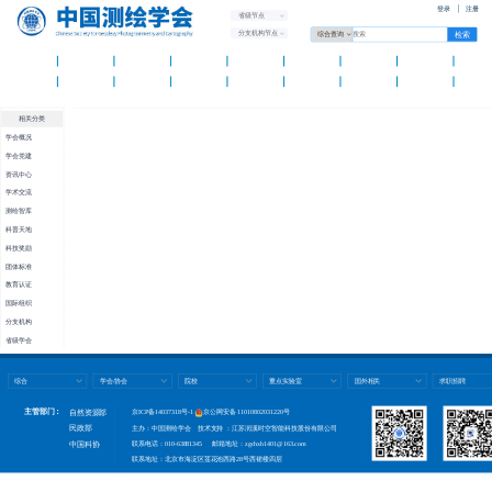
登录
注册
省级节点
分支机构节点
首 页
学会概况
学会党建
资讯中心
学术交流
测绘智库
科普天地
科技奖励
团体标
国际组织
分支机构
省级学会
团体会员
人才托举
测绘期刊
新品发布
办公平
相关分类
学会概况
学会党建
资讯中心
学术交流
测绘智库
科普天地
科技奖励
团体标准
教育认证
国际组织
分支机构
省级学会
团体会员
人才托举
综合
学会/协会
院校
重点实验室
国外相关
求职招聘
测绘期刊
主管部门：
自然资源部
京ICP备14037318号-1
京公网安备 11010802031220号
新品发布
民政部
主办：中国测绘学会 技术支持 ：江苏润溪时空智能科技股份有限公司
科协年会
联系电话：010-63881345 邮箱地址：zgchxh1401@163.com
中国科协
办公平台
联系地址：北京市海淀区莲花池西路28号西裙楼四层
学习贯彻党的二十
届四中全会
全国测绘工作会议